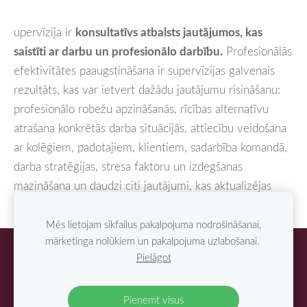
upervīzija ir
konsultatīvs atbalsts jautājumos, kas
saistīti ar darbu un profesionālo darbību.
Profesionālās
efektivitātes paaugstināšana ir supervīzijas galvenais
rezultāts, kas var ietvert dažādu jautājumu risināšanu:
profesionālo robežu apzināšanās, rīcības alternatīvu
atrašana konkrētās darba situācijās, attiecību veidošana
ar kolēģiem, padotajiem, klientiem, sadarbība komandā,
darba stratēģijas, stresa faktoru un izdegšanas
mazināšana un daudzi citi jautājumi, kas aktualizējas
ikdienas darbā.
Mēs lietojam sīkfailus pakalpojuma nodrošināšanai,
mārketinga nolūkiem un pakalpojuma uzlabošanai.
Sīkdatnes
Pielāgot
/Jo veselība ir vērtība/ Baiba Narvila
Pieņemt visus